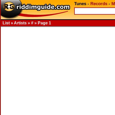
Tunes
-
Records
-
M
List » Artists » # » Page 1