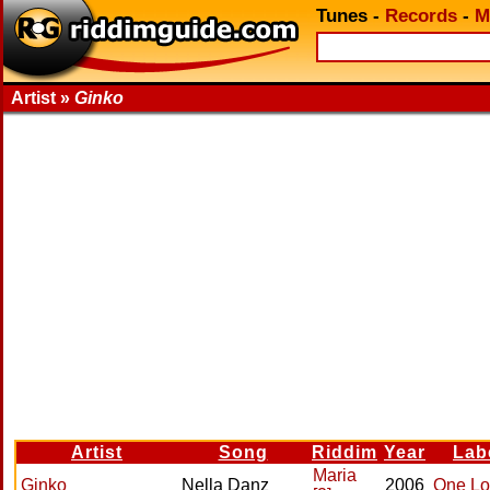
Tunes
-
Records
-
M
Artist »
Ginko
Artist
Song
Riddim
Year
Lab
Maria
Ginko
Nella Danz
2006
One Lo